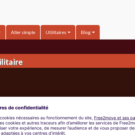
r
Aller simple
Utilitaires
Blog
litaire
ilitaire en Bas-Rhin