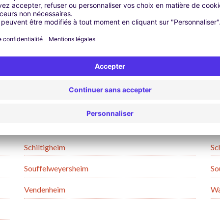
elles vous trouverez les agences de location utilitaire.
ou le prix qui vous convient, n'hésitez pas à relancer une recherche 
Bischheim
Bi
Eckbolsheim
Er
Gambsheim
Ge
Illkirch-Graffenstaden
Li
Obernai
Re
Schiltigheim
Sc
Souffelweyersheim
So
Vendenheim
Wa