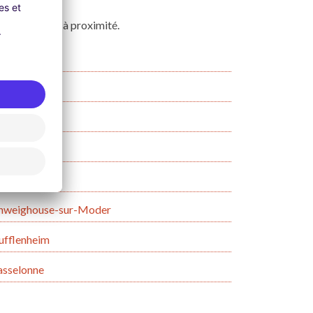
dans une ville à proximité.
schwiller
stein
ispolsheim
ngolsheim
ichshoffen
hweighouse-sur-Moder
ufflenheim
sselonne