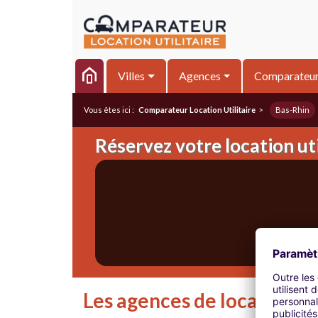
Villes
Agences
Comparateu
Vous êtes ici :
Comparateur Location Utilitaire
>
Bas-Rhin
Réservez votre location uti
Les agences de location ut