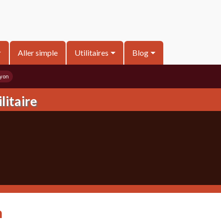
r
Aller simple
Utilitaires
Blog
yon
litaire
n