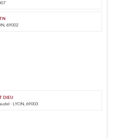
007
STN
ON, 69002
T DIEU
naudel - LYON, 69003