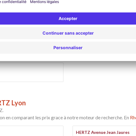
FRANCECARS Lyon
NCECARS.
éseau Francecars comprenant plus de 65 agences de location véhicul
e-cars.
ERTZ Lyon
Z.
 en comparant les prix grace à notre moteur de recherche. En
Rh
HERTZ Avenue Jean Jaures