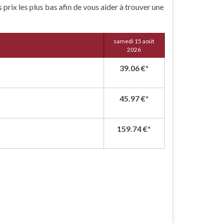
 prix les plus bas afin de vous aider à trouver une
samedi 15 août
2026
39.06
€*
45.97
€*
159.74
€*