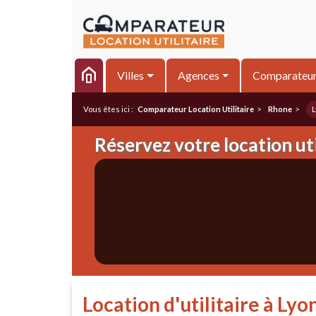
Villes
Agences
Comparateu
Vous êtes ici :
Comparateur Location Utilitaire
>
Rhone
>
L
Réservez votre location uti
Location d'utilitaire à Lyo