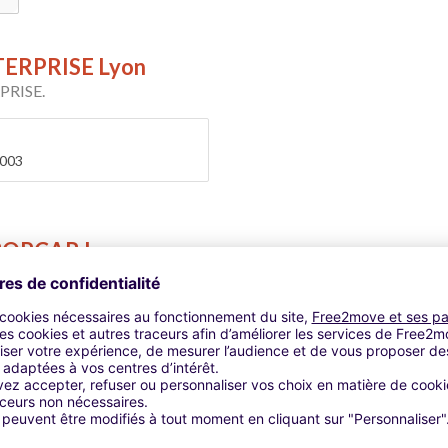
NTERPRISE Lyon
RPRISE.
9003
EUROPCAR Lyon
ROPCAR.
louer un utilitaire à Lyon en toute confiance avec le leader euro
EUROPCAR Lyon Part Dieu Ga
COURS AQUILON SUD - LYON,