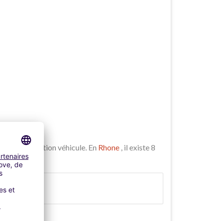
péen de location véhicule. En
Rhone
, il existe 8
re
 69003