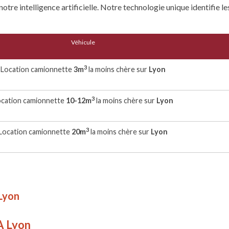
tre intelligence artificielle. Notre technologie unique identifie les
Véhicule
3
Location camionnette
3m
la moins chère sur
Lyon
3
ocation camionnette
10-12m
la moins chère sur
Lyon
3
Location camionnette
20m
la moins chère sur
Lyon
 Lyon
A Lyon