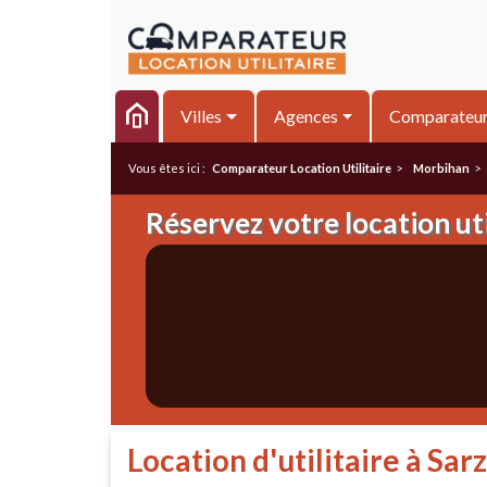
Villes
Agences
Comparateu
Vous êtes ici :
Comparateur Location Utilitaire
>
Morbihan
>
Réservez votre location uti
Location d'utilitaire à Sar