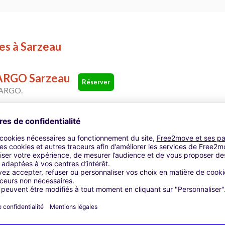
res à Sarzeau
 CARGO Sarzeau
Réserver
 CARGO.
CARGO SARZEAU
Point CarGo - SARZEAU, 56370
r
u (Morbihan)
Auray